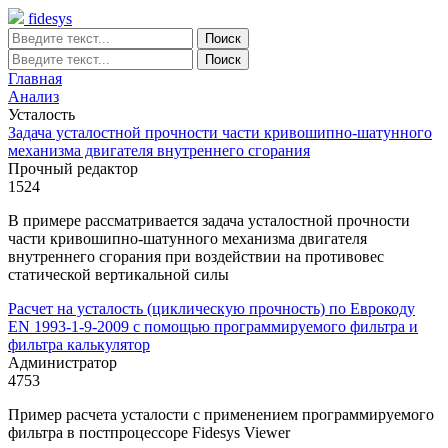
fidesys
Главная
Анализ
Усталость
Задача усталостной прочности части кривошипно-шатунного
механизма двигателя внутреннего сгорания
Прочный редактор
1524
В примере рассматривается задача усталостной прочности
части кривошипно-шатунного механизма двигателя
внутреннего сгорания при воздействии на противовес
статической вертикальной силы
Расчет на усталость (циклическую прочность) по Еврокоду
EN 1993-1-9-2009 с помощью программируемого фильтра и
фильтра калькулятор
Администратор
4753
Пример расчета усталости с применением программируемого
фильтра в постпроцессоре Fidesys Viewer