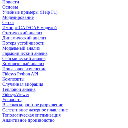
Новости
Основы
Учебные примеры (Help F1)
Моделирование
Сетка
Импорт CAD\CAE моделей
Статический анализ
Динамический анализ
Потеря устойчивости
Модальный анализ
Гармонический анализ
Сейсмический анализ
Комплексный анализ
Пошаговое изменение
Fidesys Python API
Композиты
Случайная вибрация
Тепловой анализ
FidesysViewer
Усталость
Высокоскоростное разрушение
Селективное лазерное плавление
Топологическая оптимизация
Аддитивное производство