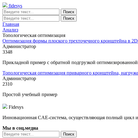
fidesys
Главная
Анализ
Топологическая оптимизация
Оптимизация формы плоского трехточечного кронштейна в 2D-п
Администратор
3348
Прикладной пример с обратной подгрузкой оптимизированной
Топологическая оптимизация приварного кронштейна, нагруже
Администратор
2310
Простой учебный пример
Fidesys
Инновационная CAE-система, осуществляющая полный цикл инж
Мы в соц.медиа