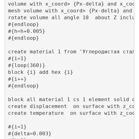
volume with x_coord> {Px-delta} and x_coor
mesh volume with x_coord> {Px-delta} and x
rotate volume all angle 10  about Z include
#{endloop}

#{h=h+0.005}

#{endloop}

create material 1 from 'Углеродистая сталь'
#{i=1}

#{loop(360)}

block {i} add hex {i}

#{i++}

#{endloop}

block all material 1 cs 1 element solid ord
create displacement  on surface with z_coo
create temperature  on surface with z_coord
#{i=1}

#{delta=0.003}
