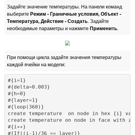
Задайте значение температуры. На панели команд
выберите
Режим - Граничные условия, Объект -
Температура, Действие - Создать
. Задайте
необходимые параметры и нажмите
Применить
.
При помощи цикла задайте значения температуры
каждой ячейки на модели:
#{i=1}

#{delta=0.003}

#{h=0}

#{layer=1}

#{loop(360)}

create temperature  on node in hex {i} valu
create temperature on node in face with z_
#{i++}

#{If((i-1)/36 == layer)}
