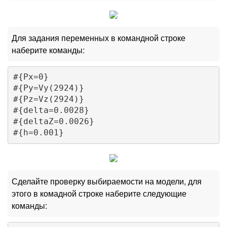
Для задания переменных в командной строке
наберите команды:
#{Px=0}

#{Py=Vy(2924)}

#{Pz=Vz(2924)}

#{delta=0.0028}

#{deltaZ=0.0026}

Сделайте проверку выбираемости на модели, для
этого в комадной строке наберите следующие
команды: