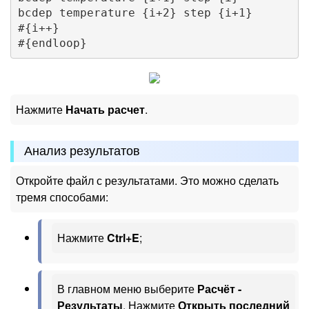
bcdep temperature {i+2} step {i+1}

#{i++}

Нажмите
Начать расчет
.
Анализ результатов
Откройте файл с результатами. Это можно сделать
тремя способами:
Нажмите
Ctrl+E
;
В главном меню выберите
Расчёт -
Результаты
. Нажмите
Открыть последний