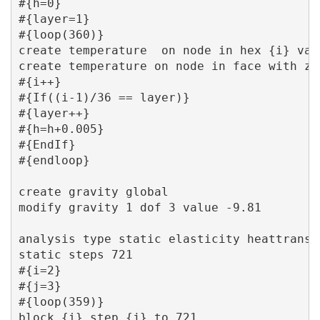
#{h=0}

#{layer=1}

#{loop(360)}

create temperature  on node in hex {i} valu
create temperature on node in face with z_
#{i++}

#{If((i-1)/36 == layer)}

#{layer++}

#{h=h+0.005}

#{EndIf}

#{endloop}

create gravity global

modify gravity 1 dof 3 value -9.81

analysis type static elasticity heattrans s
static steps 721

#{i=2}

#{j=3}

#{loop(359)}

block {i} step {j} to 721
