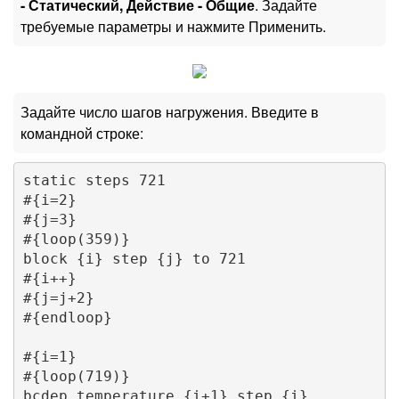
- Статический, Действие - Общие
. Задайте
требуемые параметры и нажмите Применить.
Задайте число шагов нагружения. Введите в
командной строке:
static steps 721

#{i=2}

#{j=3}

#{loop(359)}

block {i} step {j} to 721

#{i++}

#{j=j+2}

#{endloop}

#{i=1}

#{loop(719)}

bcdep temperature {i+1} step {i}
