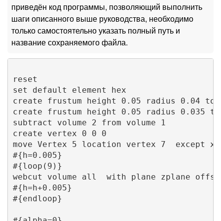
приведён код программы, позволяющий выполнить
шаги описанного выше руководства, необходимо
только самостоятельно указать полный путь и
название сохраняемого файла.
reset

set default element hex

create frustum height 0.05 radius 0.04 top 
create frustum height 0.05 radius 0.035 top
subtract volume 2 from volume 1 

create vertex 0 0 0  

move Vertex 5 location vertex 7  except x 
#{h=0.005}

#{loop(9)}

webcut volume all  with plane zplane offset
#{h=h+0.005}

#{endloop}

#{alpha=0}
