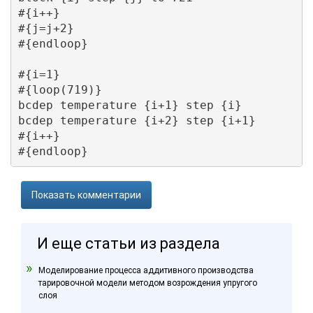
#{i++}

#{j=j+2}

#{endloop}

#{i=1}

#{loop(719)}

bcdep temperature {i+1} step {i}

bcdep temperature {i+2} step {i+1}

#{i++}

Показать комментарии
И еще статьи из раздела
Моделирование процесса аддитивного производства
тарировочной модели методом возрождения упругого
слоя