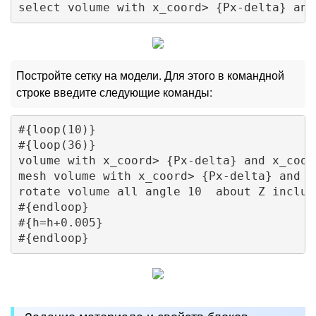
Постройте сетку на модели. Для этого в командной
строке введите следующие команды:
#{loop(10)}

#{loop(36)}

volume with x_coord> {Px-delta} and x_coor
mesh volume with x_coord> {Px-delta} and x
rotate volume all angle 10  about Z include
#{endloop}

#{h=h+0.005}
