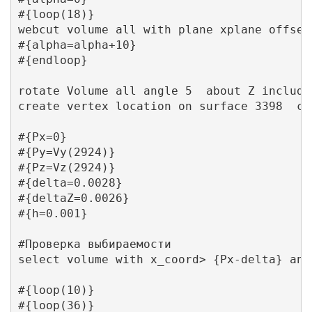
#{loop(18)}

webcut volume all with plane xplane offset
#{alpha=alpha+10}

#{endloop}

rotate Volume all angle 5  about Z include_
create vertex location on surface 3398  cen
#{Px=0}

#{Py=Vy(2924)}

#{Pz=Vz(2924)}

#{delta=0.0028}

#{deltaZ=0.0026}

#{h=0.001}

#Проверка выбираемости

select volume with x_coord> {Px-delta} and
#{loop(10)}

#{loop(36)}
