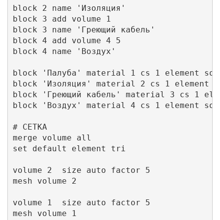
block 2 name 'Изоляция'

block 3 add volume 1 

block 3 name 'Греющий кабель'

block 4 add volume 4 5

block 4 name 'Воздух'

block 'Палуба' material 1 cs 1 element soli
block 'Изоляция' material 2 cs 1 element so
block 'Греющий кабель' material 3 cs 1 ele
block 'Воздух' material 4 cs 1 element soli
# СЕТКА

merge volume all 

set default element tri

volume 2  size auto factor 5

mesh volume 2 

volume 1  size auto factor 5

mesh volume 1 
