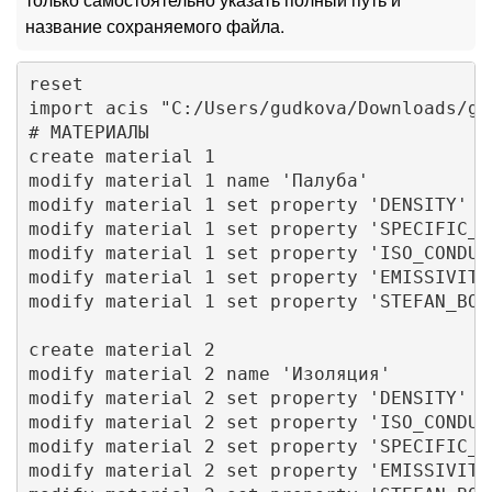
название сохраняемого файла.
reset

import acis "C:/Users/gudkova/Downloads/ge
# МАТЕРИАЛЫ

create material 1

modify material 1 name 'Палуба'

modify material 1 set property 'DENSITY' va
modify material 1 set property 'SPECIFIC_HE
modify material 1 set property 'ISO_CONDUC
modify material 1 set property 'EMISSIVITY'
modify material 1 set property 'STEFAN_BOL
create material 2

modify material 2 name 'Изоляция'

modify material 2 set property 'DENSITY' va
modify material 2 set property 'ISO_CONDUC
modify material 2 set property 'SPECIFIC_HE
modify material 2 set property 'EMISSIVITY'