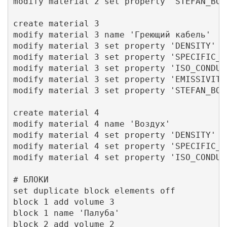
modify material 2 set property 'STEFAN_BOL
create material 3

modify material 3 name 'Греющий кабель'

modify material 3 set property 'DENSITY' va
modify material 3 set property 'SPECIFIC_H
modify material 3 set property 'ISO_CONDUC
modify material 3 set property 'EMISSIVITY'
modify material 3 set property 'STEFAN_BOL
create material 4

modify material 4 name 'Воздух'

modify material 4 set property 'DENSITY' va
modify material 4 set property 'SPECIFIC_H
modify material 4 set property 'ISO_CONDUC
# БЛОКИ

set duplicate block elements off

block 1 add volume 3 

block 1 name 'Палуба'

block 2 add volume 2 
