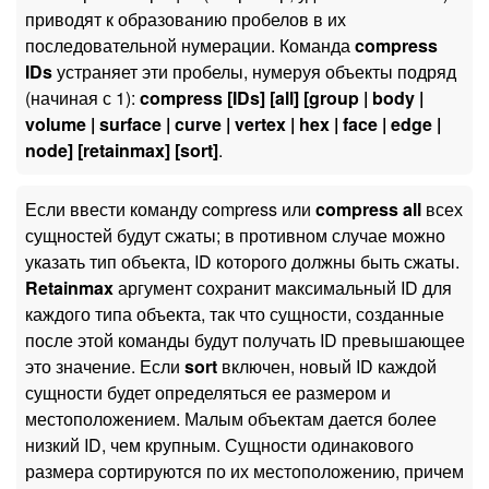
приводят к образованию пробелов в их
последовательной нумерации. Команда
compress
IDs
устраняет эти пробелы, нумеруя объекты подряд
(начиная с 1):
compress [IDs] [all] [group | body |
volume | surface | curve | vertex | hex | face | edge |
node] [retainmax] [sort]
.
Если ввести команду compress или
compress all
всех
сущностей будут сжаты; в противном случае можно
указать тип объекта, ID которого должны быть сжаты.
Retainmax
аргумент сохранит максимальный ID для
каждого типа объекта, так что сущности, созданные
после этой команды будут получать ID превышающее
это значение. Если
sort
включен, новый ID каждой
сущности будет определяться ее размером и
местоположением. Малым объектам дается более
низкий ID, чем крупным. Сущности одинакового
размера сортируются по их местоположению, причем