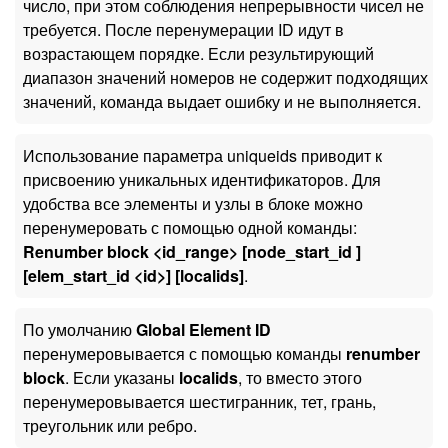
число, при этом соблюдения непрерывности чисел не
требуется. После перенумерации ID идут в
возрастающем порядке. Если результирующий
диапазон значений номеров не содержит подходящих
значений, команда выдает ошибку и не выполняется.
Использование параметра uniqueids приводит к
присвоению уникальных идентификаторов. Для
удобства все элементы и узлы в блоке можно
перенумеровать с помощью одной команды:
Renumber block <id_range> [node_start_id
]
[elem_start_id <id>] [localids]
.
По умолчанию
Global Element ID
перенумеровывается с помощью команды
renumber
block
. Если указаны
localids
, то вместо этого
перенумеровывается шестигранник, тет, грань,
треугольник или ребро.