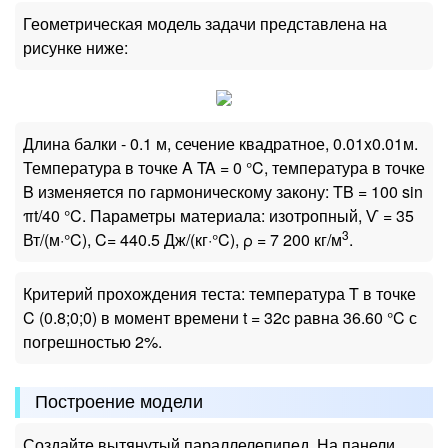
Геометрическая модель задачи представлена на
рисунке ниже:
Длина балки - 0.1 м, сечение квадратное, 0.01x0.01м.
Температура в точке A TA = 0 °C, температура в точке
B изменяется по гармоническому закону: TB = 100 sin
πt/40 °C. Параметры материала: изотропный, Ѵ = 35
3
Вт/(м·°C), C= 440.5 Дж/(кг·°C), ρ = 7 200 кг/м
.
Критерий прохождения теста: температура T в точке
C (0.8;0;0) в момент времени t = 32c равна 36.60 °C с
погрешностью 2%.
Построение модели
Создайте вытянутый параллелепипед. На панели