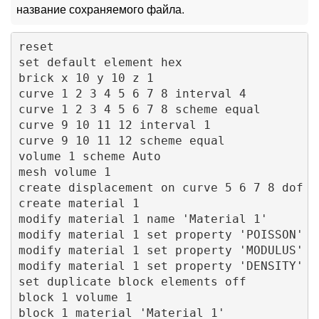
название сохраняемого файла.
reset

set default element hex

brick x 10 y 10 z 1

curve 1 2 3 4 5 6 7 8 interval 4

curve 1 2 3 4 5 6 7 8 scheme equal

curve 9 10 11 12 interval 1

curve 9 10 11 12 scheme equal

volume 1 scheme Auto

mesh volume 1 

create displacement on curve 5 6 7 8 dof 3 
create material 1 

modify material 1 name 'Material 1'

modify material 1 set property 'POISSON' va
modify material 1 set property 'MODULUS' va
modify material 1 set property 'DENSITY' va
set duplicate block elements off

block 1 volume 1

block 1 material 'Material 1'
