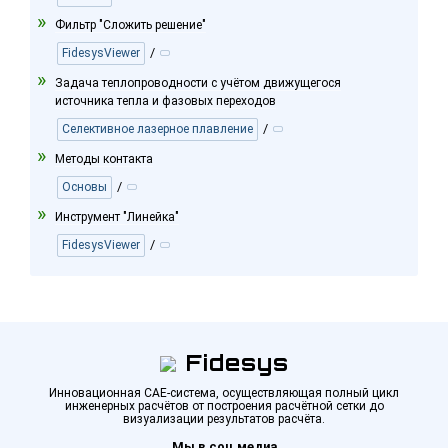
Фильтр "Сложить решение"
/
FidesysViewer
Задача теплопроводности с учётом движущегося
источника тепла и фазовых переходов
/
Селективное лазерное плавление
Методы контакта
/
Основы
Инструмент "Линейка"
/
FidesysViewer
Fidesys
Инновационная CAE-система, осуществляющая полный цикл
инженерных расчётов от построения расчётной сетки до
визуализации результатов расчёта.
Мы в соц.медиа