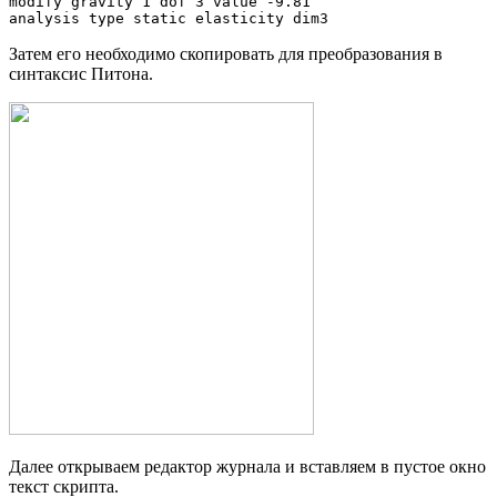
modify gravity 1 dof 3 value -9.81

analysis type static elasticity dim3
Затем его необходимо скопировать для преобразования в
синтаксис Питона.
Далее открываем редактор журнала и вставляем в пустое окно
текст скрипта.