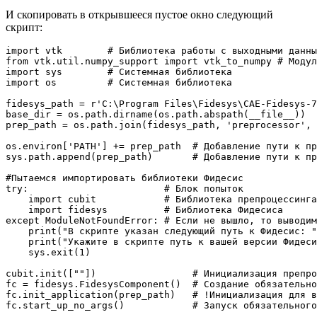
И скопировать в открывшееся пустое окно следующий
скрипт:
import vtk        # Библиотека работы с выходными данны
from vtk.util.numpy_support import vtk_to_numpy # Модул
import sys        # Cистемная библиотека

import os         # Cистемная библиотека

fidesys_path = r'C:\Program Files\Fidesys\CAE-Fidesys-7
base_dir = os.path.dirname(os.path.abspath(__file__))  
prep_path = os.path.join(fidesys_path, 'preprocessor', 
os.environ['PATH'] += prep_path  # Добавление пути к пр
sys.path.append(prep_path)       # Добавление пути к пр
#Пытаемся импортировать библиотеки Фидесис

try:                        # Блок попыток

    import cubit            # Библиотека препроцессинга

    import fidesys          # Библиотека Фидесиса

except ModuleNotFoundError: # Если не вышло, то выводим
    print("В скрипте указан следующий путь к Фидесис: "
    print("Укажите в скрипте путь к вашей версии Фидеси
    sys.exit(1)

cubit.init([""])                 # Инициализация препро
fc = fidesys.FidesysComponent()  # Создание обязательно
fc.init_application(prep_path)   # !Инициализация для в
fc.start_up_no_args()            # Запуск обязательного