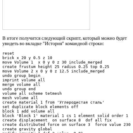
В итоге получится следующий скрипт, который можно будет
увидеть во вкладке "История" командной строки:
reset

brick x 20 y 0.5 z 10

move Volume 1  x 0 y 0 z 30 include_merged 

create frustum height 25 radius 0.25 top 0.25

move Volume 2 x 0 y 0 z 12.5 include_merged 

undo group begin

imprint volume all 

merge volume all 

undo group end

volume all scheme tetmesh

mesh volume all

create material 1 from 'Углеродистая сталь'

set duplicate block elements off

block 1 add volume all

block 'Block 1' material 1 cs 1 element solid order 1

create displacement  on surface 8  dof all fix  

create distributed force on surface 3  force value 230 
create gravity global
