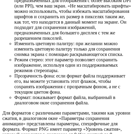
предназначенных для отображения с более высоким DPI
(или PPI), чем ваш экран. «Не масштабировать шрифты»
можно использовать, чтобы избежать масштабирования
шрифтов и сохранить их размер в пикселях таким же,
как тот, что находится в данный момент на экране. Он
подходит для сохранения изображений,
предназначенных для большего дисплея с тем же
разрешением пикселей.
Изменить цветовую палитру: при желании можно
изменить цветовую палитру только для сохранения
снимка экрана с помощью раскрывающегося списка.
Режим стерео: этот параметр позволяет сохранить
изображение, используя один из поддерживаемых
режимов стереопары.
Прозрачность фона: если формат файла поддерживает
его, вы можете установить этот флажок, чтобы
сохранять изображения с прозрачным фоном, а не с
текущим цветом фона.
Формат: показывает формат файла, выбранный в
диалоговом окне сохранения файла.
Для форматов с различными параметрами, такими как уровни
сжатия, в диалоговом окне «Параметры сохранения
анимации» представлены параметры, специфичные для
формата. Формат PNG имеет параметр «Уровень сжатия»,