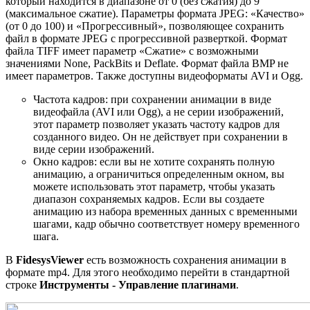
который находится в диапазоне от 0 (без сжатия) до 9
(максимальное сжатие). Параметры формата JPEG: «Качество»
(от 0 до 100) и «Прогрессивный», позволяющее сохранить
файл в формате JPEG с прогрессивной разверткой. Формат
файла TIFF имеет параметр «Сжатие» с возможными
значениями None, PackBits и Deflate. Формат файла BMP не
имеет параметров. Также доступны видеоформаты AVI и Ogg.
Частота кадров: при сохранении анимации в виде
видеофайла (AVI или Ogg), а не серии изображений,
этот параметр позволяет указать частоту кадров для
созданного видео. Он не действует при сохранении в
виде серии изображений.
Окно кадров: если вы не хотите сохранять полную
анимацию, а ограничиться определенным окном, вы
можете использовать этот параметр, чтобы указать
диапазон сохраняемых кадров. Если вы создаете
анимацию из набора временных данных с временными
шагами, кадр обычно соответствует номеру временного
шага.
В
FidesysViewer
есть возможность сохранения анимации в
формате mp4. Для этого необходимо перейти в стандартной
строке
Инструменты - Управление плагинами
.