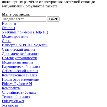
инженерных расчётов от построения расчётной сетки до
визуализации результатов расчёта.
Мы в соц.медиа
Новости
Основы
Учебные примеры (Help F1)
Моделирование
Сетка
Импорт CAD\CAE моделей
Статический анализ
Динамический анализ
Потеря устойчивости
Модальный анализ
Гармонический анализ
Сейсмический анализ
Комплексный анализ
Пошаговое изменение
Fidesys Python API
Композиты
Случайная вибрация
Тепловой анализ
FidesysViewer
Усталость