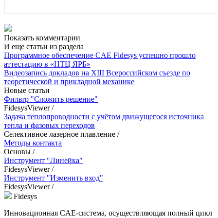
Показать комментарии
И еще статьи из раздела
Программное обеспечение CAE Fidesys успешно прошло
аттестацию в «НТЦ ЯРБ»
Видеозапись докладов на XIII Всероссийском съезде по
теоретической и прикладной механике
Новые статьи
Фильтр "Сложить решение"
FidesysViewer
/
Задача теплопроводности с учётом движущегося источника
тепла и фазовых переходов
Селективное лазерное плавление
/
Методы контакта
Основы
/
Инструмент "Линейка"
FidesysViewer
/
Инструмент "Изменить вход"
FidesysViewer
/
Fidesys
Инновационная CAE-система, осуществляющая полный цикл